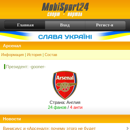
Главная
Вход
Регист-я
Арсенал
Информация
|
История
|
Состав
Президент:
-gooner-
Страна: Англия
24 фанов
/
4 анти
Новости
Винисиус и «Арсенал»: почему этого не будет