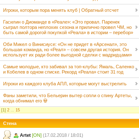
Игроки, которым пора менять клуб | Обратный отсчет
Гасилин о Диоманде в «Реале»: «Это провал. Паренек
сыграл полтора неплохих сезона и прилично провел ЧМ, но
быть самой дорогой покупкой «Реала» в истории – перебор»
Оби Микел о Винисиусе: «Он не придет в «Арсенал», это
большая команда, но «Реал» – совсем другая история. Он
использует их ради более выгодной сделки с мадридцами»
Самые молодые, кто забивал за топ-клубы: Ямаль, Саленко
и Кобелев в одном списке. Рекорд «Реала» стоит 31 год
Игроки из каждого клуба АПЛ, которые могут выстрелить
Фаны заметили, что Бельерин вытер сопли о спину Артеты,
когда обнимал его 💀
[1]
2
...
15
Стена
Artet
[ON]
(17.02.2018 / 18:01)