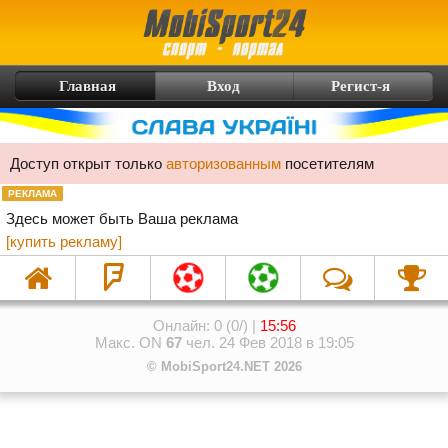
Главная
Вход
Регист-я
Доступ открыт только
авторизованным
посетителям
РЕКЛАМА
Здесь может быть Ваша реклама
[купить рекламу]
Онлайн: 0 (0/) |
15:56
Макс. ON
67
чел. 24 Фев 2018 в 19:05
© MobiSport24.NET 2026