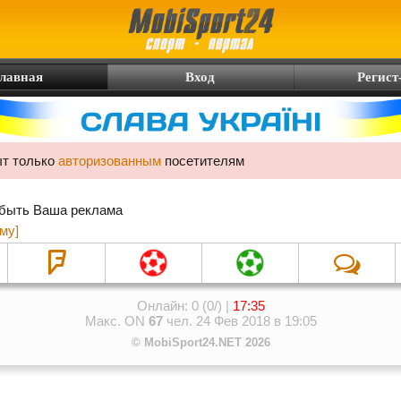
лавная
Вход
Регист
ыт только
авторизованным
посетителям
 быть Ваша реклама
му]
Онлайн: 0 (0/) |
17:35
Макс. ON
67
чел. 24 Фев 2018 в 19:05
© MobiSport24.NET 2026