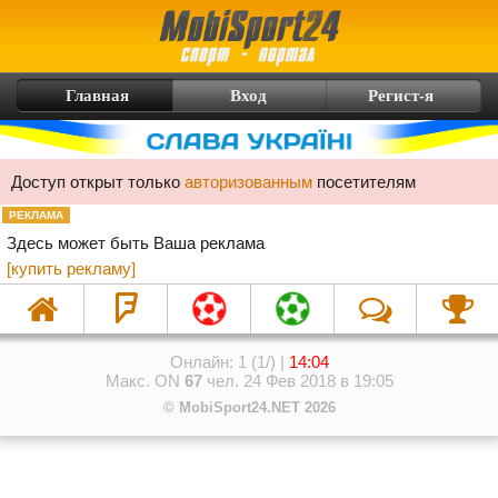
Главная
Вход
Регист-я
Доступ открыт только
авторизованным
посетителям
РЕКЛАМА
Здесь может быть Ваша реклама
[купить рекламу]
Онлайн: 1 (1/) |
14:04
Макс. ON
67
чел. 24 Фев 2018 в 19:05
© MobiSport24.NET 2026