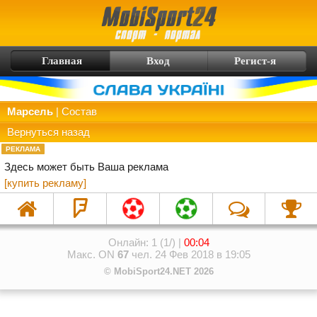
Главная
Вход
Регист-я
Марсель
| Состав
Вернуться назад
РЕКЛАМА
Здесь может быть Ваша реклама
[купить рекламу]
Онлайн: 1 (1/) |
00:04
Макс. ON
67
чел. 24 Фев 2018 в 19:05
© MobiSport24.NET 2026