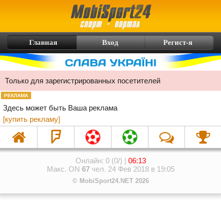
Главная
Вход
Регист-я
Только для зарегистрированных посетителей
РЕКЛАМА
Здесь может быть Ваша реклама
[купить рекламу]
Онлайн: 0 (0/) |
06:13
Макс. ON
67
чел. 24 Фев 2018 в 19:05
© MobiSport24.NET 2026