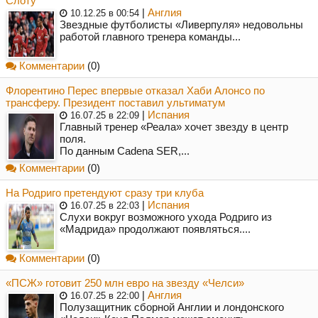
Слоту
|
Англия
10.12.25 в 00:54
Звездные футболисты «Ливерпуля» недовольны
работой главного тренера команды...
Комментарии
(0)
Флорентино Перес впервые отказал Хаби Алонсо по
трансферу. Президент поставил ультиматум
|
Испания
16.07.25 в 22:09
Главный тренер «Реала» хочет звезду в центр
поля.
По данным Cadena SER,...
Комментарии
(0)
На Родриго претендуют сразу три клуба
|
Испания
16.07.25 в 22:03
Слухи вокруг возможного ухода Родриго из
«Мадрида» продолжают появляться....
Комментарии
(0)
«ПСЖ» готовит 250 млн евро на звезду «Челси»
|
Англия
16.07.25 в 22:00
Полузащитник сборной Англии и лондонского