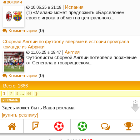
игроками
|
Испания
18.06.25 в 21:19
(1) «Милан» может предложить «Барселоне»
своего игрока в обмен на центрального...
Комментарии
(0)
Сборная Англии по футболу впервые в истории проиграла
команде из Африки
|
Англия
11.06.25 в 19:47
Футболисты сборной Англии потерпели поражение
от Сенегала в товарищеском...
Комментарии
(0)
Всего: 1666
1
2
3
...
84
❯
РЕКЛАМА
Здесь может быть Ваша реклама
[купить рекламу]