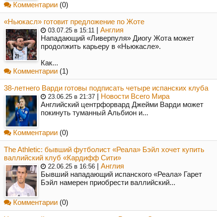
Комментарии
(0)
«Ньюкасл» готовит предложение по Жоте
|
Англия
03.07.25 в 15:11
Нападающий «Ливерпуля» Диогу Жота может
продолжить карьеру в «Ньюкасле».
Как...
Комментарии
(1)
38-летнего Варди готовы подписать четыре испанских клуба
|
Новости Всего Мира
23.06.25 в 21:37
Английский центрфорвард Джейми Варди может
покинуть туманный Альбион и...
Комментарии
(0)
The Athletic: бывший футболист «Реала» Бэйл хочет купить
валлийский клуб «Кардифф Сити»
|
Англия
22.06.25 в 16:56
Бывший нападающий испанского «Реала» Гарет
Бэйл намерен приобрести валлийский...
Комментарии
(0)