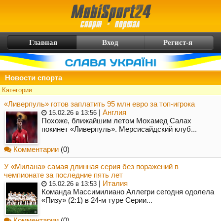
Главная
Вход
Регист-я
Новости спорта
Категории
«Ливерпуль» готов заплатить 95 млн евро за топ-игрока
|
Англия
15.02.26 в 13:56
Похоже, ближайшим летом Мохамед Салах
покинет «Ливерпуль». Мерсисайдский клуб...
Комментарии
(0)
У «Милана» самая длинная серия без поражений в
чемпионате за последние пять лет
|
Италия
15.02.26 в 13:53
Команда Массимилиано Аллегри сегодня одолела
«Пизу» (2:1) в 24-м туре Серии...
Комментарии
(0)