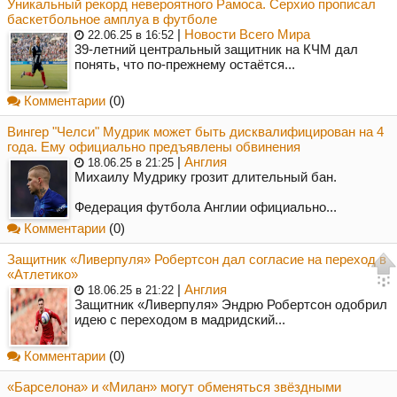
Уникальный рекорд невероятного Рамоса. Серхио прописал
баскетбольное амплуа в футболе
|
Новости Всего Мира
22.06.25 в 16:52
39-летний центральный защитник на КЧМ дал
понять, что по-прежнему остаётся...
Комментарии
(0)
Вингер "Челси" Мудрик может быть дисквалифицирован на 4
года. Ему официально предъявлены обвинения
|
Англия
18.06.25 в 21:25
Михаилу Мудрику грозит длительный бан.
Федерация футбола Англии официально...
Комментарии
(0)
Защитник «Ливерпуля» Робертсон дал согласие на переход в
«Атлетико»
|
Англия
18.06.25 в 21:22
Защитник «Ливерпуля» Эндрю Робертсон одобрил
идею с переходом в мадридский...
Комментарии
(0)
«Барселона» и «Милан» могут обменяться звёздными