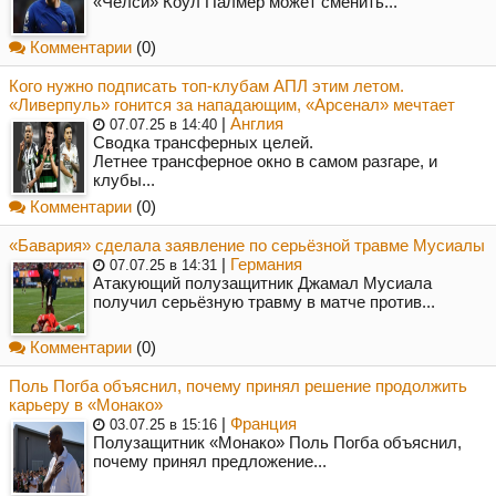
«Челси» Коул Палмер может сменить...
Комментарии
(0)
Кого нужно подписать топ-клубам АПЛ этим летом.
«Ливерпуль» гонится за нападающим, «Арсенал» мечтает
|
Англия
07.07.25 в 14:40
Сводка трансферных целей.
Летнее трансферное окно в самом разгаре, и
клубы...
Комментарии
(0)
«Бавария» сделала заявление по серьёзной травме Мусиалы
|
Германия
07.07.25 в 14:31
Атакующий полузащитник Джамал Мусиала
получил серьёзную травму в матче против...
Комментарии
(0)
Поль Погба объяснил, почему принял решение продолжить
карьеру в «Монако»
|
Франция
03.07.25 в 15:16
Полузащитник «Монако» Поль Погба объяснил,
почему принял предложение...