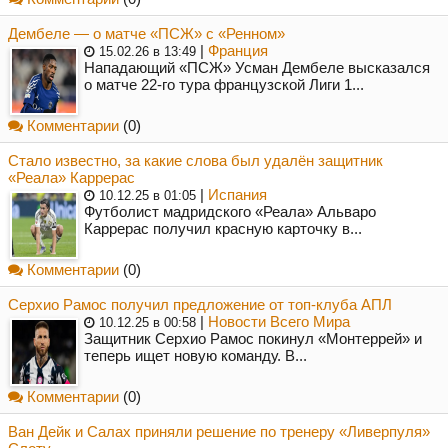
Дембеле — о матче «ПСЖ» с «Ренном»
|
Франция
15.02.26 в 13:49
Нападающий «ПСЖ» Усман Дембеле высказался
о матче 22-го тура французской Лиги 1...
Комментарии
(0)
Стало известно, за какие слова был удалён защитник
«Реала» Каррерас
|
Испания
10.12.25 в 01:05
Футболист мадридского «Реала» Альваро
Каррерас получил красную карточку в...
Комментарии
(0)
Серхио Рамос получил предложение от топ-клуба АПЛ
|
Новости Всего Мира
10.12.25 в 00:58
Защитник Серхио Рамос покинул «Монтеррей» и
теперь ищет новую команду. В...
Комментарии
(0)
Ван Дейк и Салах приняли решение по тренеру «Ливерпуля»