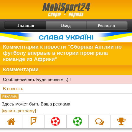
Главная
Вход
Регист-я
Комментарии к новости "
Сборная Англии по
футболу впервые в истории проиграла
команде из Африки
"
Комментарии
Сообщений нет. Будь первым! :)!!
В новость
РЕКЛАМА
Здесь может быть Ваша реклама
[купить рекламу]