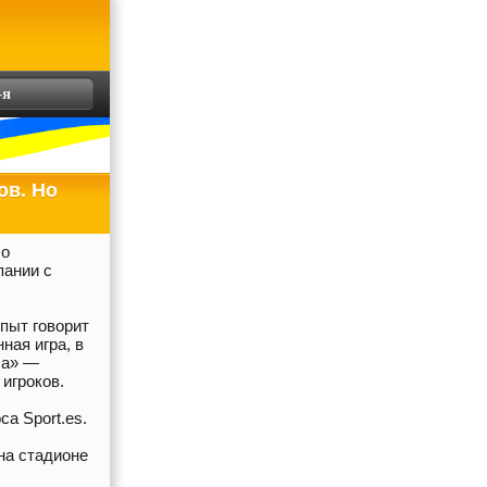
-я
ов. Но
 о
пании с
пыт говорит
ная игра, в
са» —
игроков.
а Sport.es.
на стадионе