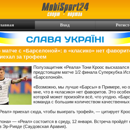
лавная
Вход
Регист
 матче с «Барселоной»: в «класико» нет фаворит
иехал за трофеем
Полузащитник «Реала» Тони Кроос высказался
предстоящем матче 1/2 финала Суперкубка Ис
«Барселоной».
«Возможно, мы лучше «Барсы» в Примере, но о
мне, что в «класико» нет фаворитов. Это особен
которой может произойти всё, что угодно. «Бар
команда с большим количеством качественных 
Реал» приехал сюда, чтобы выиграть трофей», — цитирует Кроос
она» — «Реал» состоится в среду, 12 января. Встреча пройдёт 
в Эр-Рияде (Саудовская Аравия).