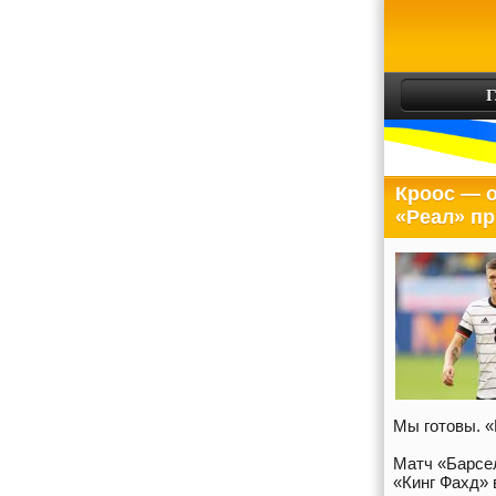
Г
Кроос — о
«Реал» пр
Мы готовы. «
Матч «Барсел
«Кинг Фахд» 