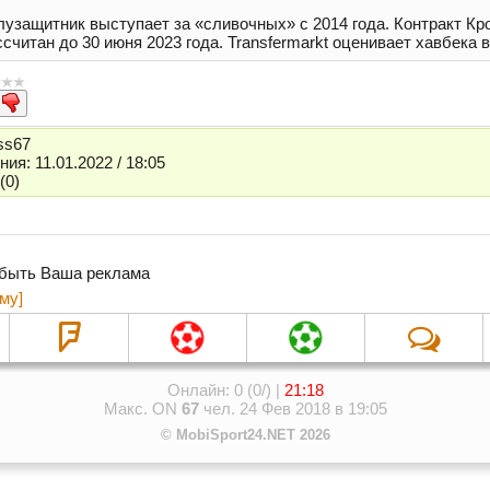
узащитник выступает за «сливочных» с 2014 года. Контракт Кр
считан до 30 июня 2023 года. Transfermarkt оценивает хавбека в
ss67
ия: 11.01.2022 / 18:05
(0)
 быть Ваша реклама
му]
Онлайн: 0 (0/) |
21:18
Макс. ON
67
чел. 24 Фев 2018 в 19:05
© MobiSport24.NET 2026