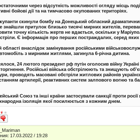
 остаточними через відсутність можливості огляду місць поді
ивні бойові дії та на тимчасово окупованих територіях.
окупанти скинули бомбу на Донецький обласний драматичний
де знайшли притулок близько тисячі мирних жителів, переваж
овити точну кількість жертв не вдається, оскільки у Маріупо
стріли. Є інформація про перших постраждалих, серед яких є
ій області внаслідок замінування російськими військовосл
автомобіль з мирними житлями, загинула 6-річна дитина.
лося, 24 лютого президент рф путін оголосив війну Україні
торгнення. Російські війська обстрілюють та знищують об'є
ури, проводять масовані обстріли житлових районів українсь
истанням артилерії, реактивних систем залпового вогню та б
ський Союз та інші країни застосували санкції проти росії 
іжнародна ізоляція якої посилюється з кожним днем.
]_Mariman
ия: 17.03.2022 / 19:28