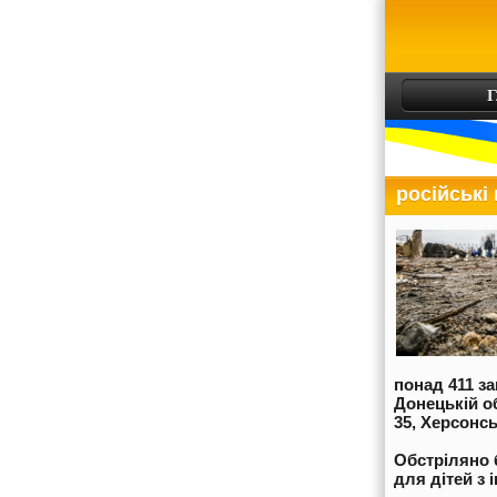
Г
російські 
понад 411 з
Донецькій обл
35, Херсонськ
Обстріляно б
для дітей з 