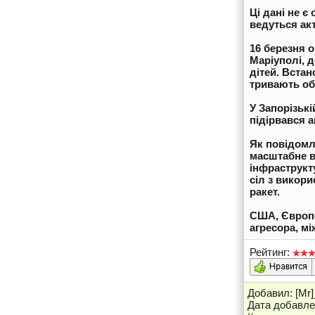
Ці дані не є
ведуться акт
16 березня 
Маріуполі, 
дітей. Встан
тривають об
У Запорізьк
підірвався 
Як повідомля
масштабне в
інфраструкт
сіл з викор
ракет.
США, Європей
агресора, м
Рейтинг:
Добавил: [Mr
Дата добавлен