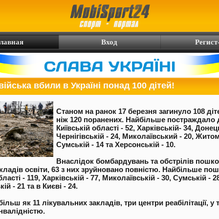
лавная
Вход
Регист
війська вбили в Україні понад 100 дітей!
Станом на ранок 17 березня загинуло 108 діт
ніж 120 поранених. Найбільше постраждало д
Київській області - 52, Харківській- 34, Донець
Чернігівській - 24, Миколаївський - 20, Житом
Сумській - 14 та Херсонській - 10.
Внаслідок бомбардувань та обстрілів пошк
акладів освіти, 63 з них зруйновано повністю. Найбільше по
асті - 119, Харківській - 77, Миколаївській - 30, Сумській - 28
ій - 21 та в Києві - 24.
ільш як 11 лікувальних закладів, три центри реабілітації, у 
інвалідністю.