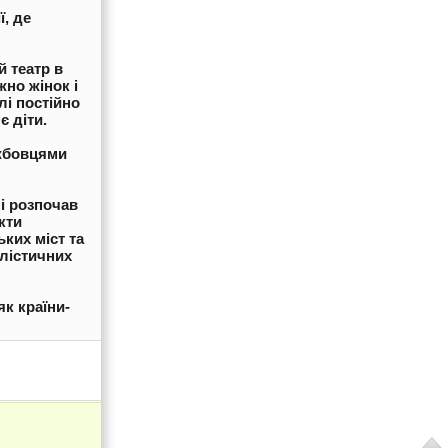
ї, де
 театр в
но жінок і
лі постійно
 діти.
ужбовцями
 і розпочав
кти
ких міст та
алістичних
як країни-