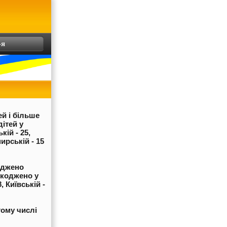
-я
ей і більше
ітей у
кій - 25,
ирській - 15
оджено
шкоджено у
, Київській -
тому числі