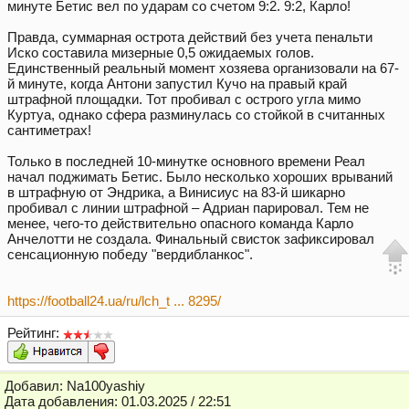
минуте Бетис вел по ударам со счетом 9:2. 9:2, Карло!
Правда, суммарная острота действий без учета пенальти
Иско составила мизерные 0,5 ожидаемых голов.
Единственный реальный момент хозяева организовали на 67-
й минуте, когда Антони запустил Кучо на правый край
штрафной площадки. Тот пробивал с острого угла мимо
Куртуа, однако сфера разминулась со стойкой в считанных
сантиметрах!
Только в последней 10-минутке основного времени Реал
начал поджимать Бетис. Было несколько хороших врываний
в штрафную от Эндрика, а Винисиус на 83-й шикарно
пробивал с линии штрафной – Адриан парировал. Тем не
менее, чего-то действительно опасного команда Карло
Анчелотти не создала. Финальный свисток зафиксировал
сенсационную победу "вердибланкос".
https://football24.ua/ru/lch_t ... 8295/
Рейтинг:
Добавил: Na100yashiy
Дата добавления: 01.03.2025 / 22:51