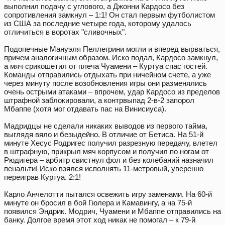
выполнил подачу с углового, а Джонни Кардосо без
сопротивления замкнул – 1:1! Он стал первым футболистом
из США за последние четыре года, которому удалось
отличиться в воротах "сливочных".
Подопечные Мануэля Пеллегрини могли и вперед вырваться,
причем аналогичным образом. Иско подал, Кардосо замкнул,
а мяч срикошетил от плеча Чуамени – Куртуа спас гостей.
Команды отправились отдыхать при ничейном счете, а уже
через минуту после возобновления игры они разменялись
очень острыми атаками – впрочем, удар Кардосо из пределов
штрафной заблокировали, а контрвыпад 2-в-2 запорол
Мбаппе (хотя мог отдавать пас на Винисиуса).
Мадридцы не сделали никаких выводов из первого тайма,
выглядя вяло и безыдейно. В отличие от Бетиса. На 51-й
минуте Хесус Родригес получил разрезную передачу, влетел
в штрафную, прикрыл мяч корпусом и получил по ногам от
Рюдигера – арбитр свистнул фол и без колебаний назначил
пенальти! Иско взялся исполнять 11-метровый, уверенно
переиграв Куртуа. 2:1!
Карло Анчелотти пытался освежить игру заменами. На 60-й
минуте он бросил в бой Гюлера и Камавингу, а на 75-й
появился Эндрик. Модрич, Чуамени и Мбаппе отправились на
банку. Долгое время этот ход никак не помогал – к 79-й