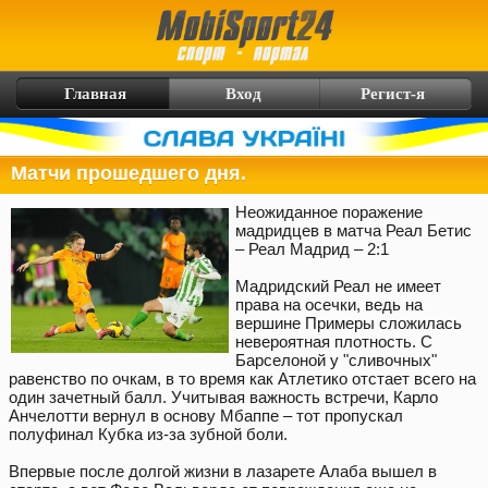
Главная
Вход
Регист-я
Матчи прошедшего дня.
Неожиданное поражение
мадридцев в матча Реал Бетис
– Реал Мадрид – 2:1
Мадридский Реал не имеет
права на осечки, ведь на
вершине Примеры сложилась
невероятная плотность. С
Барселоной у "сливочных"
равенство по очкам, в то время как Атлетико отстает всего на
один зачетный балл. Учитывая важность встречи, Карло
Анчелотти вернул в основу Мбаппе – тот пропускал
полуфинал Кубка из-за зубной боли.
Впервые после долгой жизни в лазарете Алаба вышел в