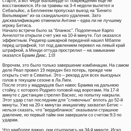
старте, а вот Феде Вальверде от повреждения еще не
восстановился. Из-за травмы на 3-4 недели вылетел и
Себальйос, а Беллингем пропускал выезд на "Бенито
Вильямарин" из-за скандального удаления. Зато
дисквалификацию отменили Антони – едва ли не лучшему
игроку Бетиса.
Начало встречи было за "бланкос". Подопечные Карло
Анчелотти открыли счет уже на 10-й минуте. Гол оказался
эффектным. Рюдигер шикарной передачей нашел Мбаппе
перед штрафной, тот под давлением перевел на левый край
штрафной, а Менди оттуда прострелил – на замыкании
оказался Браим Диас. 1:0!
Впрочем, это было только завершение комбинации. На самом
деле Реал провел 19 передач без потерь, прежде чем
открыть счет в Севилье. Это – рекорд для всех выездных
голов в текущем сезоне в Ла Лиги.
После этого у мадридцев был навес Браима на дальнюю
стойку, с которого Родриго головой над воротами. На 17-й
минуте с дистанции стрелял Васкес, но попытку накрыли.
Этот удар стал последним для "сливочных" вплоть до 52-й
минуты. Уже на 20-х минутах инициативу захватил Бетис –
нельзя сказать, что "вердибланкос" оказывали страшное
давление, но первый тайм они завершили со счетом 9:3 по
ударам.
Что наиболее важно, они отыгрались на 34-й минуте. Иско