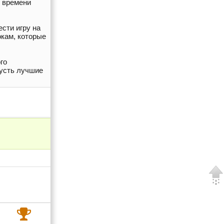
е времени
сти игру на
окам, которые
го
Пусть лучшие