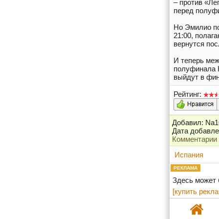
– против «Ле
перед полуфи
Но Эмилио по
21:00, полаг
вернутся пос
И теперь меж
полуфинала К
выйдут в фин
Рейтинг:
Добавил: Na1
Дата добавлен
Комментарии
Испания
РЕКЛАМА
Здесь может
[купить рекла