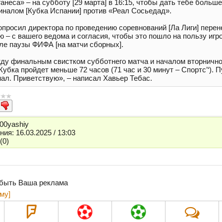
ганеса» – на субботу [29 марта] в 16:15, чтобы дать тебе больш
налом [Кубка Испании] против «Реал Сосьедад».
просил директора по проведению соревнований [Ла Лиги] перене
аю – с вашего ведома и согласия, чтобы это пошло на пользу игр
ле паузы ФИФА [на матчи сборных].
ду финальным свистком субботнего матча и началом вторнично
убка пройдет меньше 72 часов (71 час и 30 минут – Спортс’‘). 
ал. Приветствую», – написал Хавьер Тебас.
00yashiy
ия: 16.03.2025 / 13:03
(0)
 быть Ваша реклама
му]