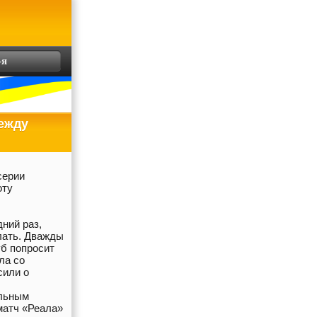
-я
между
серии
оту
ний раз,
елать. Дважды
уб попросит
ла со
сили о
альным
матч «Реала»