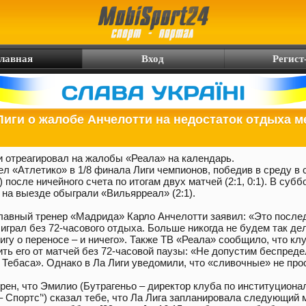
лавная
Вход
Регист
Лиги о жалобе Анчелотти на недостаток отдыха 
и отреагировал на жалобы «Реала» на календарь.
л «Атлетико» в 1/8 финала Лиги чемпионов, победив в среду в 
) после ничейного счета по итогам двух матчей (2:1, 0:1). В субб
на выезде обыграли «Вильярреал» (2:1).
лавный тренер «Мадрида» Карло Анчелотти заявил: «Это послед
 играл без 72-часового отдыха. Больше никогда не будем так д
игу о переносе – и ничего». Также ТВ «Реала» сообщило, что кл
ь его от матчей без 72-часовой паузы: «Не допустим беспреде
 Тебаса». Однако в Ла Лиги уведомили, что «сливочные» не про
ерен, что Эмилио (Бутрагеньо – директор клуба по институцион
 Спортс’‘) сказал тебе, что Ла Лига запланировала следующий 