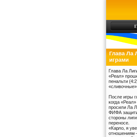
Г
Глава Ла 
играми
Глава Ла Лиг
«Реал» проше
пенальти (4:2
«сливочные» 
После игры г
когда «Реал»
просили Ла Л
ФИФА защитит
стороны лиги
переносе.
«Карло, я ув
отношениям –