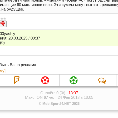
м пуле Лиги чемпионов, «Милан» и «Ювентус» могут рассчитыв
тигающие 60 миллионов евро. Эти суммы могут сыграть решающ
 на будущее.
00yashiy
ия: 20.03.2025 / 09:37
(0)
 быть Ваша реклама
му]
Онлайн: 0 (0/) |
13:37
Макс. ON
67
чел. 24 Фев 2018 в 19:05
© MobiSport24.NET 2026