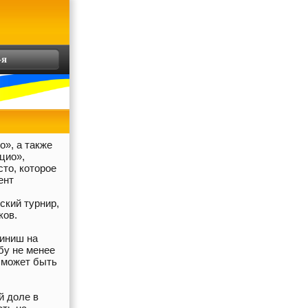
-я
о», а также
цио»,
сто, которое
ент
,
ский турнир,
ков.
финиш на
бу не менее
 может быть
й доле в