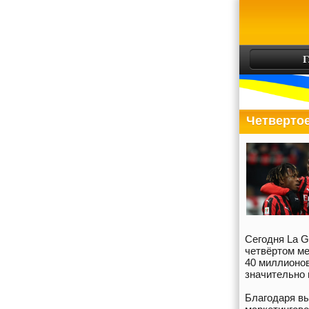
Г
Четвертое
Сегодня La G
четвёртом ме
40 миллионов
значительно
Благодаря вы