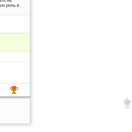
ать на
ую роль в