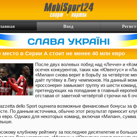
лавная
Вход
Регист
 место в Серии А стоит не менее 40 млн евро
После двух волевых побед над «Лечче» и «Ком
осечек конкурентов, таких как «Ювентус» и «Ла
«Милан» снова верит в борьбу за четвёртое ме
даёт путёвку в Лигу чемпионов. На данный мом
«россонери» замыкают группу из шести команд
претендующих на попадание в главный европей
отставая от заветной четвёртой строчки на 6 оч
azzetta dello Sport оценила возможные финансовые бонусы за 
сте. По данным источника, обычно этот результат приносит клу
 евро. Однако для некоторых команд, включая «Милан», сумма
 выше.
сокому клубному рейтингу за последнее десятилетие и большо