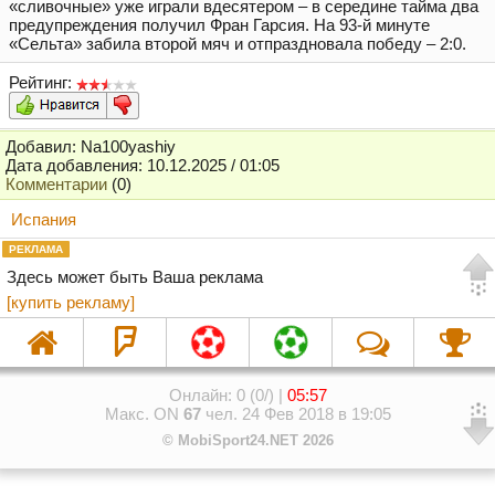
«сливочные» уже играли вдесятером – в середине тайма два
предупреждения получил Фран Гарсия. На 93-й минуте
«Сельта» забила второй мяч и отпраздновала победу – 2:0.
Рейтинг:
Добавил: Na100yashiy
Дата добавления: 10.12.2025 / 01:05
Комментарии
(0)
Испания
РЕКЛАМА
Здесь может быть Ваша реклама
[купить рекламу]
Онлайн: 0 (0/) |
05:57
Макс. ON
67
чел. 24 Фев 2018 в 19:05
© MobiSport24.NET 2026