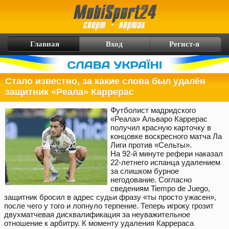
Главная
Вход
Регист-я
Стало известно, за какие слова был удалён
защитник «Реала» Каррерас
Футболист мадридского
«Реала» Альваро Каррерас
получил красную карточку в
концовке воскресного матча Ла
Лиги против «Сельты».
На 92-й минуте рефери наказал
22-летнего испанца удалением
за слишком бурное
негодование. Согласно
сведениям Tiempo de Juego,
защитник бросил в адрес судьи фразу «ты просто ужасен»,
после чего у того и лопнуло терпение. Теперь игроку грозит
двухматчевая дисквалификация за неуважительное
отношение к арбитру. К моменту удаления Каррераса