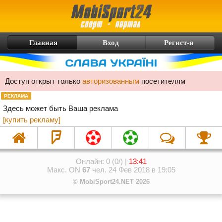
Главная
Вход
Регист-я
Доступ открыт только
авторизованным
посетителям
РЕКЛАМА
Здесь может быть Ваша реклама
[купить рекламу]
Онлайн: 0 (0/) |
13:41
Макс. ON
67
чел. 24 Фев 2018 в 19:05
© MobiSport24.NET 2026