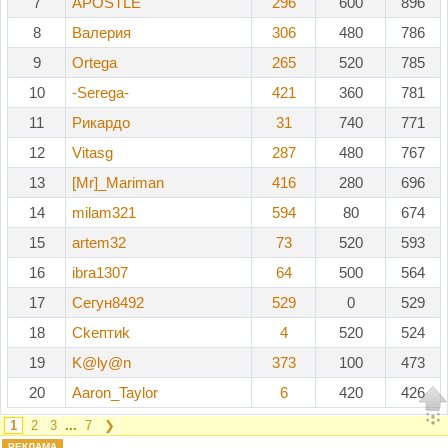
7
APOSTLE
296
600
896
8
Валерия
306
480
786
9
Ortega
265
520
785
10
-Serega-
421
360
781
11
Рикардо
31
740
771
12
Vitasg
287
480
767
13
[Mr]_Mariman
416
280
696
14
milam321
594
80
674
15
artem32
73
520
593
16
ibra1307
64
500
564
17
Сегун8492
529
0
529
18
Ckeптиk
4
520
524
19
K@ly@n
373
100
473
20
Aaron_Taylor
6
420
426
1
2
3
...
7
❯
РЕКЛАМА