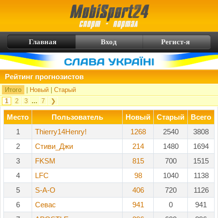
Главная
Вход
Регист-я
Рейтинг прогнозистов
Итого
|
Новый
|
Старый
1
2
3
...
7
❯
Место
Пользователь
Новый
Старый
Всего
1
Thierry14Henry!
1268
2540
3808
2
Стиви_Джи
214
1480
1694
3
FKSM
815
700
1515
4
LFC
98
1040
1138
5
S-A-O
406
720
1126
6
Севас
941
0
941