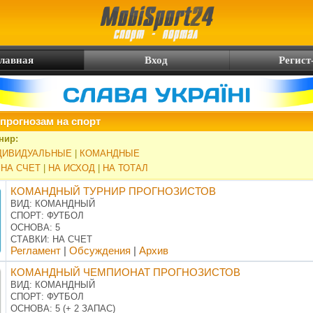
лавная
Вход
Регист
прогнозам на спорт
нир:
ДИВИДУАЛЬНЫЕ
|
КОМАНДНЫЕ
|
НА СЧЕТ
|
НА ИСХОД
|
НА ТОТАЛ
КОМАНДНЫЙ ТУРНИР ПРОГНОЗИСТОВ
ВИД: КОМАНДНЫЙ
СПОРТ: ФУТБОЛ
ОСНОВА: 5
СТАВКИ: НА СЧЕТ
Регламент
|
Обсуждения
|
Архив
КОМАНДНЫЙ ЧЕМПИОНАТ ПРОГНОЗИСТОВ
ВИД: КОМАНДНЫЙ
СПОРТ: ФУТБОЛ
ОСНОВА: 5 (+ 2 ЗАПАС)