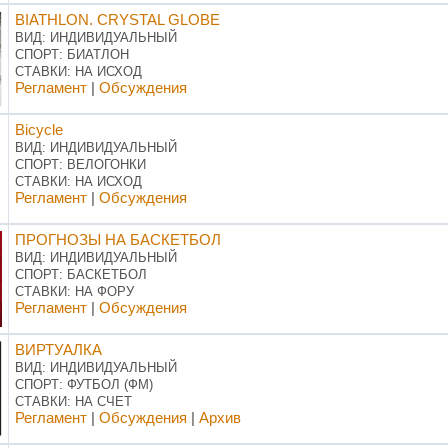
BIATHLON. CRYSTAL GLOBE
ВИД: ИНДИВИДУАЛЬНЫЙ
СПОРТ: БИАТЛОН
СТАВКИ: НА ИСХОД
Регламент
|
Обсуждения
Bicycle
ВИД: ИНДИВИДУАЛЬНЫЙ
СПОРТ: ВЕЛОГОНКИ
СТАВКИ: НА ИСХОД
Регламент
|
Обсуждения
ПРОГНОЗЫ НА БАСКЕТБОЛ
ВИД: ИНДИВИДУАЛЬНЫЙ
СПОРТ: БАСКЕТБОЛ
СТАВКИ: НА ФОРУ
Регламент
|
Обсуждения
ВИРТУАЛКА
ВИД: ИНДИВИДУАЛЬНЫЙ
СПОРТ: ФУТБОЛ (ФМ)
СТАВКИ: НА СЧЕТ
Регламент
|
Обсуждения
|
Архив