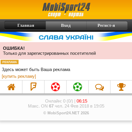
Главная
Вход
Регист-я
ОШИБКА!
Только для зарегистрированных посетителей
РЕКЛАМА
Здесь может быть Ваша реклама
[купить рекламу]
Онлайн: 0 (0/) |
06:15
Макс. ON
67
чел. 24 Фев 2018 в 19:05
© MobiSport24.NET 2026