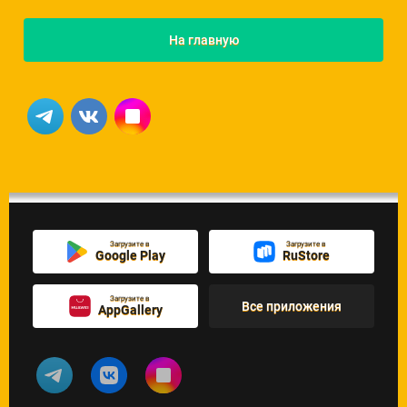
На главную
Загрузите в
Загрузите в
Google Play
RuStore
Загрузите в
Все приложения
AppGallery