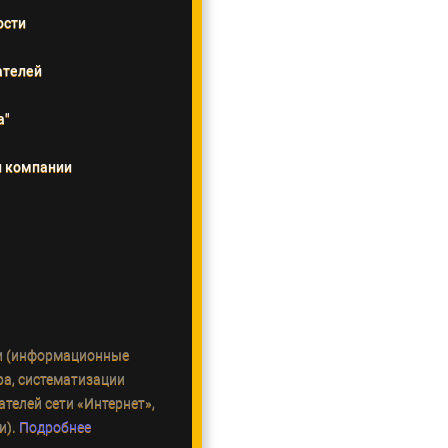
ости
ателей
а"
и компании
и (информационные
ра, систематизации
телей сети «Интернет»,
и).
Подробнее