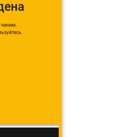
дена
 чиним.
льзуйтесь