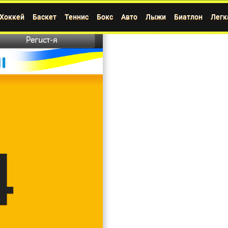
Хоккей
Баскет
Теннис
Бокс
Авто
Лыжи
Биатлон
Легк
Регист-я
4