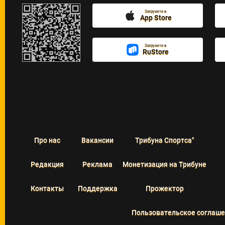
Загрузите в
App Store
Загрузите в
RuStore
Про нас
Вакансии
Трибуна Спортса"
Редакция
Реклама
Монетизация на Трибуне
Контакты
Поддержка
Прожектор
Пользовательское соглаш