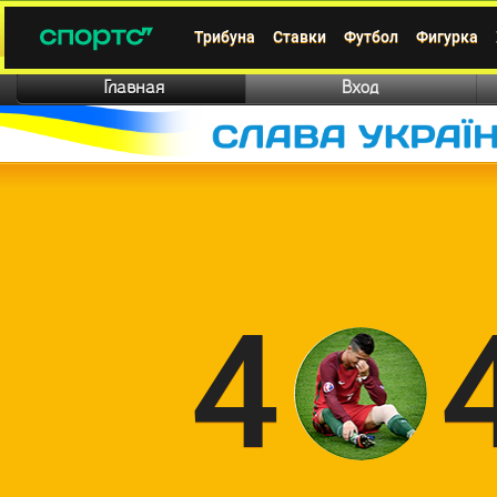
Трибуна
Ставки
Футбол
Фигурка
Главная
Вход
4