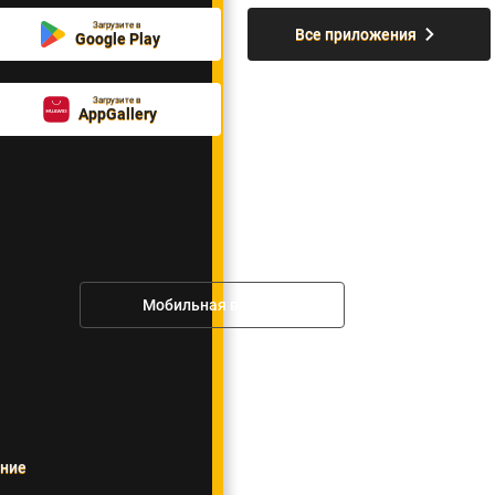
Загрузите в
Все приложения
Google Play
Загрузите в
AppGallery
Мобильная версия
ение