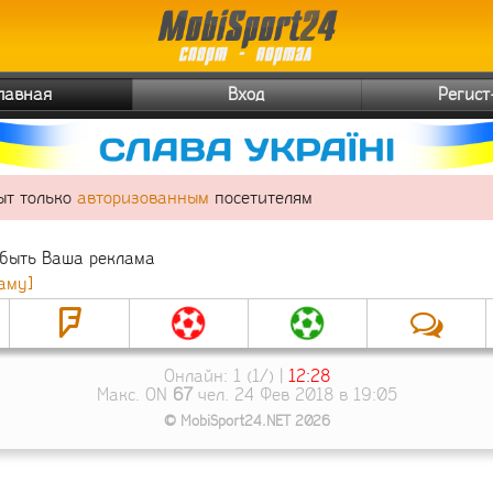
Главная
Вход
Регист
ыт только
авторизованным
посетителям
 быть Ваша реклама
аму]
Онлайн: 1 (1/) |
12:28
Макс. ON
67
чел. 24 Фев 2018 в 19:05
© MobiSport24.NET 2026