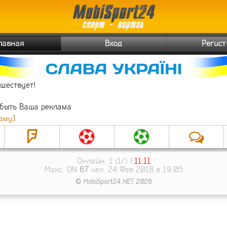
Главная
Вход
Регист
уществует!
 быть Ваша реклама
аму]
Онлайн: 1 (1/) |
11:11
Макс. ON
67
чел. 24 Фев 2018 в 19:05
© MobiSport24.NET 2026