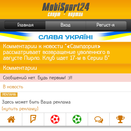
Главная
Вход
Регист-я
Комментарии к новости "
«Сампдория»
рассматривает возвращение уволенного в
августе Пирло. Клуб идет 17-м в Серии Б
"
Комментарии
Сообщений нет. Будь первым! :)!!
В новость
РЕКЛАМА
Здесь может быть Ваша реклама
[купить рекламу]