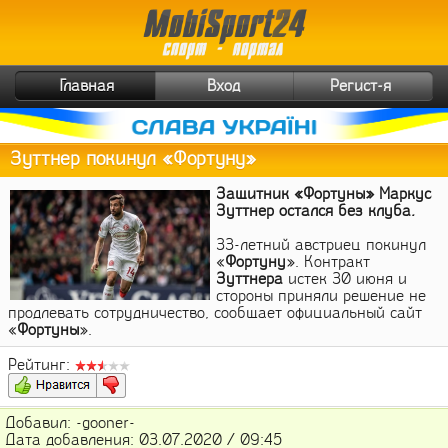
Главная
Вход
Регист-я
Зуттнер покинул «Фортуну»
Защитник «Фортуны» Маркус
Зуттнер остался без клуба.
33-летний австриец покинул
«
Фортуну
». Контракт
Зуттнера
истек 30 июня и
стороны приняли решение не
продлевать сотрудничество, сообщает официальный сайт
«
Фортуны
».
Рейтинг:
Добавил: -gooner-
Дата добавления: 03.07.2020 / 09:45