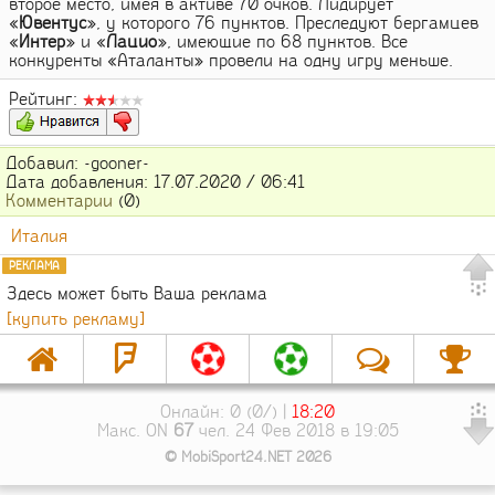
второе место, имея в активе 70 очков. Лидирует
«
Ювентус
», у которого 76 пунктов. Преследуют бергамцев
«
Интер
» и «
Лацио
», имеющие по 68 пунктов. Все
конкуренты «Аталанты» провели на одну игру меньше.
Рейтинг:
Добавил: -gooner-
Дата добавления: 17.07.2020 / 06:41
Комментарии
(0)
Италия
РЕКЛАМА
Здесь может быть Ваша реклама
[купить рекламу]
Онлайн: 0 (0/) |
18:20
Макс. ON
67
чел. 24 Фев 2018 в 19:05
© MobiSport24.NET 2026