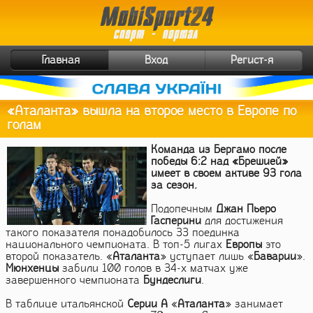
Главная
Вход
Регист-я
«Аталанта» вышла на второе место в Европе по
голам
Команда из Бергамо после
победы 6:2 над «Брешией»
имеет в своем активе 93 гола
за сезон.
Подопечным
Джан Пьеро
Гасперини
для достижения
такого показателя понадобилось 33 поединка
национального чемпионата. В топ-5 лигах
Европы
это
второй показатель. «
Аталанта
» уступает лишь «
Баварии
».
Мюнхенцы
забили 100 голов в 34-х матчах уже
завершенного чемпионата
Бундеслиги
.
В таблице итальянской
Серии А
«
Аталанта
» занимает