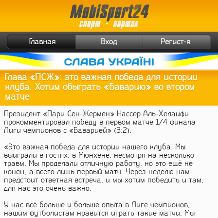
Главная
Вход
Регист-я
Глава «ПСЖ»: это важная победа для истории
клуба. Хотим обыграть «Баварию» во втором
матче
Президент «Пари Сен-Жермен» Нассер Аль-Хелаифи
прокомментировал победу в первом матче 1/4 финала
Лиги чемпионов с «Баварией» (3:2).
«Это важная победа для истории нашего клуба. Мы
выиграли в гостях, в Мюнхене, несмотря на несколько
травм. Мы проделали отличную работу, но это ещё не
конец, а всего лишь первый матч. Через неделю нам
предстоит ответная встреча, и мы хотим победить и там,
для нас это очень важно.
У нас всё больше и больше опыта в Лиге чемпионов,
нашим футболистам нравится играть такие матчи. Мы