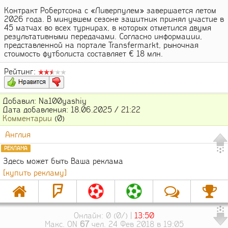
Контракт Робертсона с «Ливерпулем» завершается летом
2026 года. В минувшем сезоне защитник принял участие в
45 матчах во всех турнирах, в которых отметился двумя
результативными передачами. Согласно информации,
представленной на портале Transfermarkt, рыночная
стоимость футболиста составляет € 18 млн.
Рейтинг:
Добавил: Na100yashiy
Дата добавления: 18.06.2025 / 21:22
Комментарии
(0)
Англия
РЕКЛАМА
Здесь может быть Ваша реклама
[купить рекламу]
Онлайн: 0 (0/) |
13:50
Макс. ON
67
чел. 24 Фев 2018 в 19:05