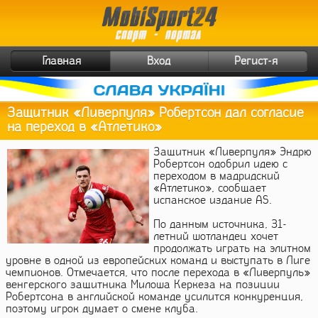
Главная
Вход
Регист-я
Защитник «Ливерпуля» Робертсон дал согласие
на переход в «Атлетико»
Защитник «Ливерпуля» Эндрю
Робертсон одобрил идею с
переходом в мадридский
«Атлетико», сообщает
испанское издание AS.
По данным источника, 31-
летний шотландец хочет
продолжать играть на элитном
уровне в одной из европейских команд и выступать в Лиге
чемпионов. Отмечается, что после перехода в «Ливерпуль»
венгерского защитника Милоша Керкеза на позиции
Робертсона в английской команде усилится конкуренция,
поэтому игрок думает о смене клуба.