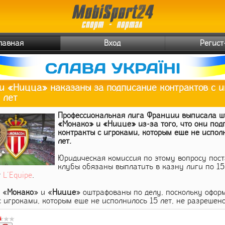
Главная
Вход
Регист
и «Ницца» наказаны за подписание контрактов с 
 лет
Профессиональная лига Франции выписала ш
«Монако» и «Ницце» из-за того, что они по
контракты с игроками, которым еще не испол
лет.
Юридическая комиссия по этому вопросу пост
клубы обязаны выплатить в казну лиги по 15 
т
L'Equipe
.
 «
Монако
» и «
Ницце
» оштрафованы по делу, поскольку офор
 игроками, которым еще не исполнилось 15 лет, не разрешено