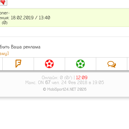
oner-
ния: 18.02.2019 / 13:40
и
(0)
 быть Ваша реклама
аму]
Онлайн: 0 (0/) |
12:09
Макс. ON
67
чел. 24 Фев 2018 в 19:05
© MobiSport24.NET 2026