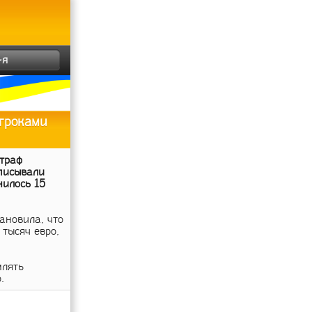
-я
игроками
траф
дписывали
нилось 15
ановила, что
тысяч евро,
млять
.