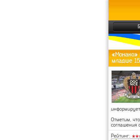
«Монако» 
младше 15
информируе
Отметим, что
соглашения с
Рейтинг: