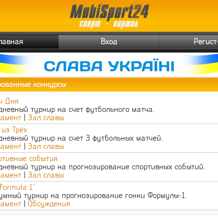
Главная
Вход
Регист
рованные конкурсы
ч Дня
дневный турнир на счет футбольного матча.
ламент
|
Зал славы
 из Трёх
дневный турнир на счет 3 футбольных матчей.
ламент
|
Зал славы
ртивные события
дневный турнир на прогнозирование спортивных событий.
ламент
|
Зал славы
Formula 1"
умный турнир на прогнозирование гонки Формулы-1.
ламент
|
Обсуждения