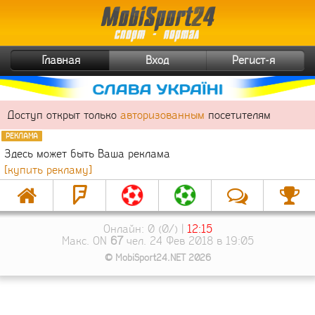
Главная
Вход
Регист-я
Доступ открыт только
авторизованным
посетителям
РЕКЛАМА
Здесь может быть Ваша реклама
[купить рекламу]
Онлайн: 0 (0/) |
12:15
Макс. ON
67
чел. 24 Фев 2018 в 19:05
© MobiSport24.NET 2026