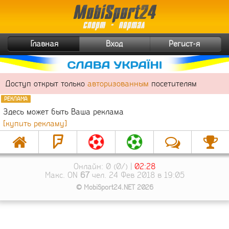
Главная
Вход
Регист-я
Доступ открыт только
авторизованным
посетителям
РЕКЛАМА
Здесь может быть Ваша реклама
[купить рекламу]
Онлайн: 0 (0/) |
02:28
Макс. ON
67
чел. 24 Фев 2018 в 19:05
© MobiSport24.NET 2026