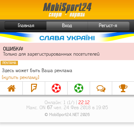
Главная
Вход
Регист-я
ОШИБКА!
Только для зарегистрированных посетителей
РЕКЛАМА
Здесь может быть Ваша реклама
[купить рекламу]
Онлайн: 1 (1/) |
22:12
Макс. ON
67
чел. 24 Фев 2018 в 19:05
© MobiSport24.NET 2026