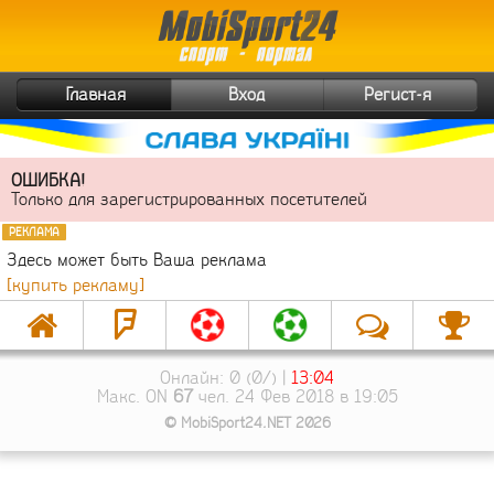
Главная
Вход
Регист-я
ОШИБКА!
Только для зарегистрированных посетителей
РЕКЛАМА
Здесь может быть Ваша реклама
[купить рекламу]
Онлайн: 0 (0/) |
13:04
Макс. ON
67
чел. 24 Фев 2018 в 19:05
© MobiSport24.NET 2026