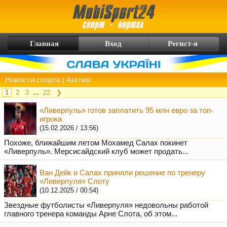
Главная
Вход
Регист-я
Новости спорта
| Англия
1
2
3
...
22
❯
«Ливерпуль» готов заплатить 95 млн евро за топ-
игрока
(15.02.2026 / 13:56)
Похоже, ближайшим летом Мохамед Салах покинет
«Ливерпуль». Мерсисайдский клуб может продать...
Ван Дейк и Салах приняли решение по тренеру
«Ливерпуля» Слоту
(10.12.2025 / 00:54)
Звездные футболисты «Ливерпуля» недовольны работой
главного тренера команды Арне Слота, об этом...