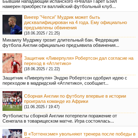
Бывший нападающий испанского «Реала» Гарет Бэйл
намерен приобрести валлийский футбольный клуб...
Вингер "Челси" Мудрик может быть
дисквалифицирован на 4 года. Ему официально
предъявлены обвинения
(18.06.2025 / 21:25)
Михаилу Мудрику грозит длительный бан. Федерация
футбола Англии официально предъявила обвинения...
Защитник «Ливерпуля» Робертсон дал согласие на
переход в «Атлетико»
(18.06.2025 / 21:22)
Защитник «Ливерпуля» Эндрю Робертсон одобрил идею с
переходом в мадридский «Атлетико», сообщает...
Сборная Англии по футболу впервые в истории
проиграла команде из Африки
(11.06.2025 / 19:47)
Футболисты сборной Англии потерпели поражение от
Сенегала в товарищеском матче. Игра состоялась...
В «Тоттенхэме» увольняют тренера после победы в