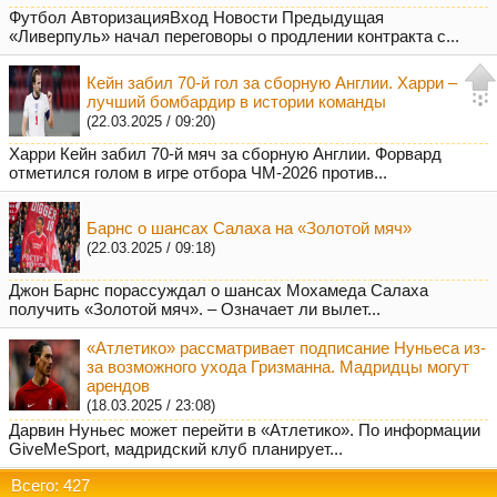
Футбол АвторизацияВход Новости Предыдущая
«Ливерпуль» начал переговоры о продлении контракта с...
Кейн забил 70-й гол за сборную Англии. Харри –
лучший бомбардир в истории команды
(22.03.2025 / 09:20)
Харри Кейн забил 70-й мяч за сборную Англии. Форвард
отметился голом в игре отбора ЧМ-2026 против...
Барнс о шансах Салаха на «Золотой мяч»
(22.03.2025 / 09:18)
Джон Барнс порассуждал о шансах Мохамеда Салаха
получить «Золотой мяч». – Означает ли вылет...
«Атлетико» рассматривает подписание Нуньеса из-
за возможного ухода Гризманна. Мадридцы могут
арендов
(18.03.2025 / 23:08)
Дарвин Нуньес может перейти в «Атлетико». По информации
GiveMeSport, мадридский клуб планирует...
Всего: 427