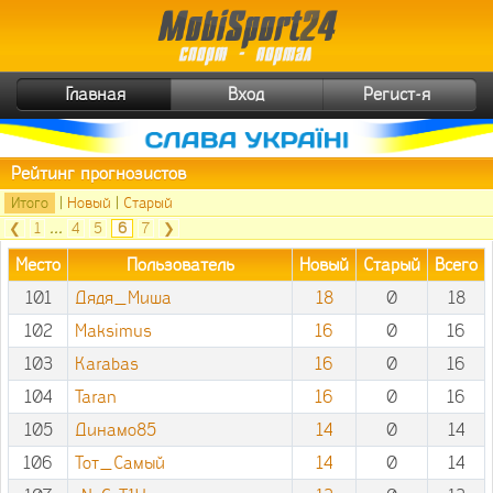
Главная
Вход
Регист-я
Рейтинг прогнозистов
Итого
|
Новый
|
Старый
❮
1
...
4
5
6
7
❯
Место
Пользователь
Новый
Старый
Всего
101
Дядя_Миша
18
0
18
102
Maksimus
16
0
16
103
Karabas
16
0
16
104
Taran
16
0
16
105
Динамо85
14
0
14
106
Тот_Самый
14
0
14