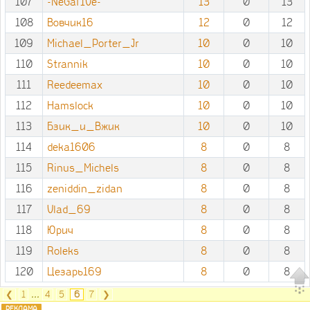
107
-NeGaT1Ve-
13
0
13
108
Вовчик16
12
0
12
109
Michael_Porter_Jr
10
0
10
110
Strannik
10
0
10
111
Reedeemax
10
0
10
112
Hamslock
10
0
10
113
Бзик_и_Вжик
10
0
10
114
deka1606
8
0
8
115
Rinus_Michels
8
0
8
116
zeniddin_zidan
8
0
8
117
Vlad_69
8
0
8
118
Юрич
8
0
8
119
Roleks
8
0
8
120
Цезарь169
8
0
8
❮
1
...
4
5
6
7
❯
РЕКЛАМА